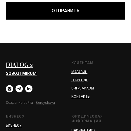
ОТПРАВИТЬ
DIALOG
КЛИЕНТАМ
S
МАГАЗИН
SOBOJ I MIROM
О БРЕНДЕ
ВИП-ЗАКАЗЫ
КОНТАКТЫ
Создание сайта -
Berd
yshava
БИЗНЕСУ
ЮРИДИЧЕСКАЯ
ИНФОРМАЦИЯ
БИЗНЕСУ
UAB «KATLAB»