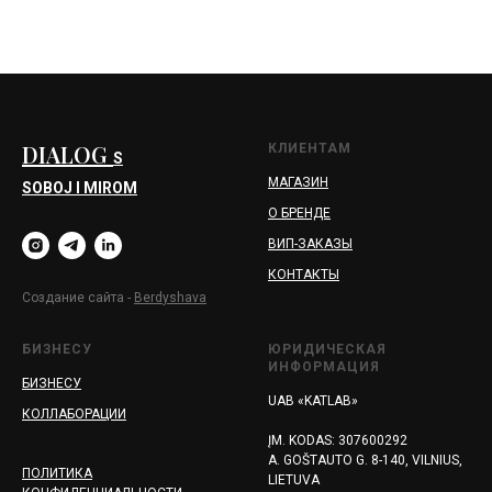
DIALOG
КЛИЕНТАМ
S
МАГАЗИН
SOBOJ I MIROM
О БРЕНДЕ
ВИП-ЗАКАЗЫ
КОНТАКТЫ
Создание сайта -
Berd
yshava
БИЗНЕСУ
ЮРИДИЧЕСКАЯ
ИНФОРМАЦИЯ
БИЗНЕСУ
UAB «KATLAB»
КОЛЛАБОРАЦИИ
ĮM. KODAS: 307600292
A. GOŠTAUTO G. 8-140, VILNIUS,
ПОЛИТИКА
LIETUVA