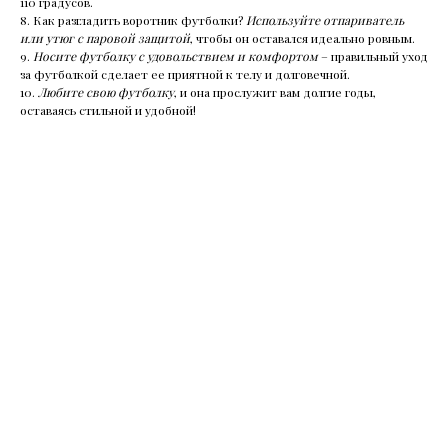
110 градусов.
8. Как разгладить воротник футболки?
Используйте отпариватель
или утюг с паровой защитой
, чтобы он оставался идеально ровным.
9.
Носите футболку с удовольствием и комфортом
– правильный уход
за футболкой сделает ее приятной к телу и долговечной.
10.
Любите свою футболку
, и она прослужит вам долгие годы,
оставаясь стильной и удобной!