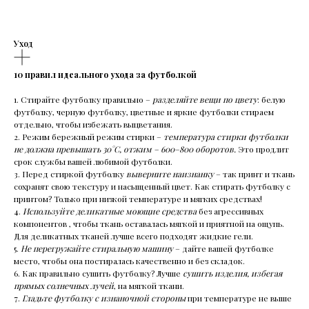
Уход
10 правил идеального ухода за футболкой
1. Стирайте футболку правильно –
разделяйте вещи по цвету
: белую
футболку, черную футболку, цветные и яркие футболки стираем
отдельно, чтобы избежать выцветания.
2. Режим бережный режим стирки –
температура стирки футболки
не должна превышать 30°C, отжим – 600–800 оборотов.
Это продлит
срок службы вашей любимой футболки.
3. Перед стиркой футболку
выверните наизнанку
– так принт и ткань
сохранят свою текстуру и насыщенный цвет. Как стирать футболку с
принтом? Только при низкой температуре и мягких средствах!
4.
Используйте деликатные моющие средства
без агрессивных
компонентов , чтобы ткань оставалась мягкой и приятной на ощупь.
Для деликатных тканей лучше всего подходят жидкие гели.
5.
Не перегружайте стиральную машину
– дайте вашей футболке
место, чтобы она постиралась качественно и без складок.
6. Как правильно сушить футболку? Лучше
сушить изделия, избегая
прямых солнечных лучей
, на мягкой ткани.
7.
Гладьте футболку с изнаночной стороны
при температуре не выше