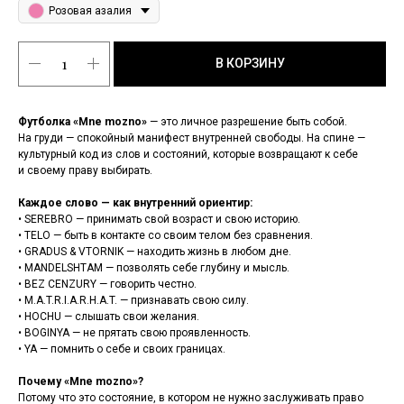
Розовая азалия
В КОРЗИНУ
Футболка «Mne mozno»
— это личное разрешение быть собой.
На груди — спокойный манифест внутренней свободы. На спине —
культурный код из слов и состояний, которые возвращают к себе
и своему праву выбирать.
Каждое слово — как внутренний ориентир:
• SEREBRO — принимать свой возраст и свою историю.
• TELO — быть в контакте со своим телом без сравнения.
• GRADUS & VTORNIK — находить жизнь в любом дне.
• MANDELSHTAM — позволять себе глубину и мысль.
• BEZ CENZURY — говорить честно.
• M.A.T.R.I.A.R.H.A.T. — признавать свою силу.
• HOCHU — слышать свои желания.
• BOGINYA — не прятать свою проявленность.
• YA — помнить о себе и своих границах.
Почему «Mne mozno»?
Потому что это состояние, в котором не нужно заслуживать право